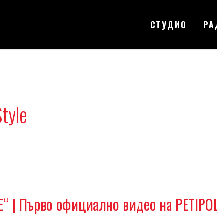
СТУДИО
РА
tyle
“ | Първо официално видео на PETIPO