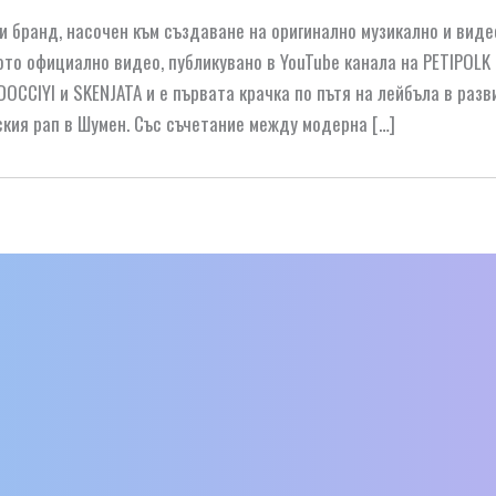
 и бранд, насочен към създаване на оригинално музикално и виде
вото официално видео, публикувано в YouTube канала на PETIPOLK
OCCIYI и SKENJATA и е първата крачка по пътя на лейбъла в разв
ския рап в Шумен. Със съчетание между модерна […]