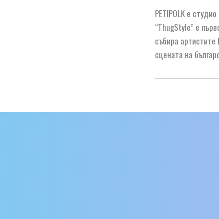
PETIPOLK е студио
“ThugStyle” е пър
събира артистите D
сцената на българ