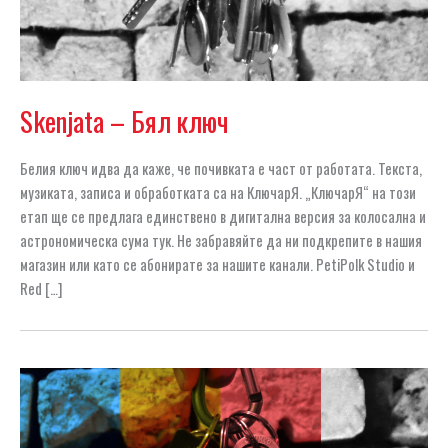
Skenjata – Бял ключ
Белия ключ идва да каже, че почивката е част от работата. Текста,
музиката, записа и обработката са на КлючарЯ. „КлючарЯ“ на този
етап ще се предлага единствено в дигитална версия за колосална и
астрономическа сума тук. Не забравяйте да ни подкрепите в нашия
магазин или като се абонирате за нашите канали. PetiPolk Studio и
Red […]