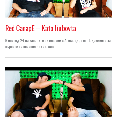
Red CanapE – Kato liubovta
В епизод 24 на канапето си говорим с Алегзандра от Подземието за
първите ни влияния от хип-хопа.