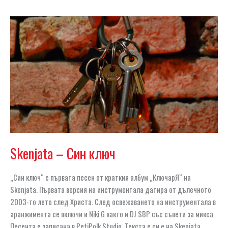
Skenjata – Син ключ
„Син ключ“ е първата песен от краткия албум „КлючарЯ“ на
Skenjata. Първата версия на инструментала датира от дълечното
2003-то лето след Христа. След освежаването на инструментала в
аранжимента се включи и Niki G както и DJ SBP със съвети за микса.
Песента е записана в PetiPolk Studio. Текста е си е на Skenjata .