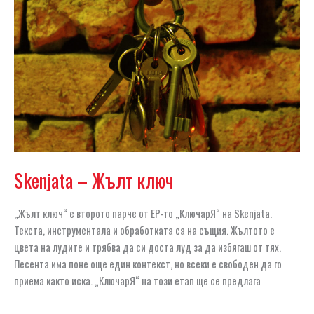
Skenjata – Жълт ключ
„Жълт ключ“ е второто парче от EP-то „КлючарЯ“ на Skenjata.
Текста, инструментала и обработката са на същия. Жълтото е
цвета на лудите и трябва да си доста луд за да избягаш от тях.
Песента има поне още един контекст, но всеки е свободен да го
приема както иска. „КлючарЯ“ на този етап ще се предлага