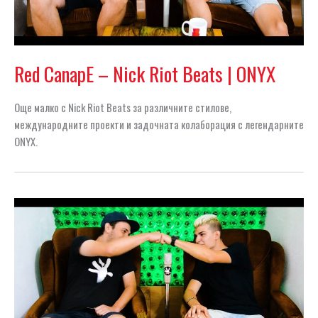
Red CanapE – Nick Riot Beats | ONYX
Още малко с Nick Riot Beats за различните стилове,
международните проекти и задочната колаборация с легендарните
ONYX.