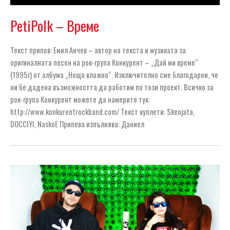
PetiPolk – Време
Текст припев: Емил Анчев – автор на текста и музиката за
оригиналната песен на рок-група Конкурент – „Дай ми време“
(1995г) от албума „Нещо влажно“. Изключително сме благодарни, че
ни бе дадена възможността да работим по този проект. Всичко за
рок-група Конкурент можете да намерите тук:
http://www.konkurentrockband.com/ Текст куплети: Skenjata,
DOCCIYI, NaskoE Припева изпълнява: Даниел