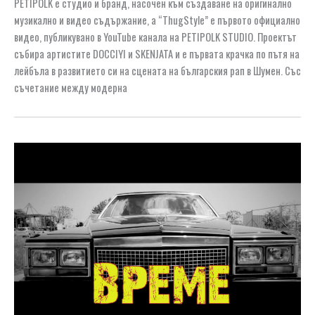
PETIPOLK е студио и бранд, насочен към създаване на оригинално
музикално и видео съдържание, а “ThugStyle” е първото официално
видео, публикувано в YouTube канала на PETIPOLK STUDIO. Проектът
събира артистите DOCCIYI и SKENJATA и е първата крачка по пътя на
лейбъла в развитието си на сцената на българския рап в Шумен. Със
съчетание между модерна