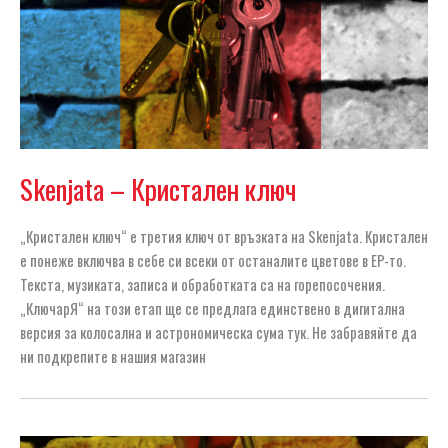
Skenjata – Кристален ключ
„Кристален ключ“ е третия ключ от връзката на Skenjata. Кристален
е понеже включва в себе си всеки от останалите цветове в EP-то.
Текста, музиката, записа и обработката са на горепосочения.
„КлючарЯ“ на този етап ще се предлага единствено в дигитална
версия за колосална и астрономическа сума тук. Не забравяйте да
ни подкрепите в нашия магазин