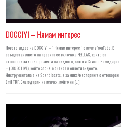
DOCCIYI – Нямам интерес
Новото видео на DOCCIYI – “ Нямам интерес “ е вече в YouTube. В
осъществяването на проекта се включиха FEELLAS, които са
отговорни за хореографията на видеото, както и Стиван Божидаров
– (OBJECTIVE), който засне, монтира и оцвети видеото.
Инструментала е на Scandibeats, a за микс/мастеринга е отговорен
Emil TRF. Благодарим на всички, който ни […]