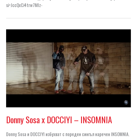
si=JccQxCi4trw7MIz-
Donny Sosa x DOCCIYI – INSOMNIA
Donny Sosa и DOCCIYI избухват с пореден сингъл наречен INSOMNIA.