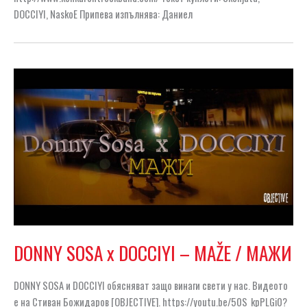
DOCCIYI, NaskoE Припева изпълнява: Даниел
DONNY SOSA x DOCCIYI – MAŽE / МАЖИ
DONNY SOSA и DOCCIYI обясняват защо винаги свети у нас. Видеото
е на Стиван Божидаров [OBJECTIVE]. https://youtu.be/50S_kpPLGi0?