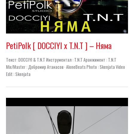
PetiPolk [ DOCCIYI x T.N.T ] – Няма
Tекст: DOCCIYI & T.N.T Инструментал : T.N.T Aранжимент : T.N.T
Mix/Master : Добромир Атанасов · AloneBeats Photo : Skenjata Video
Edit : Skenjata