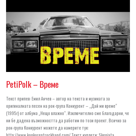
PetiPolk – Време
Текст припев: Емил Анчев – автор на текста и музиката за
оригиналната песен на рок-група Конкурент – „Дай ми време“
(1995г) от албума „Нещо влажно“. Изключително сме благодарни, че
ни бе дадена възможността да работим по този проект. Всичко за
рок-група Конкурент можете да намерите тук:
http://www.konkurentrockband.com/ Текст куплети: Skenjata,