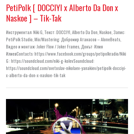
PetiPolk [ DOCCIYI x Alberto Da Don x
Naskoe ] – Tik-Tak
Инструментал: Niki G, Текст: DOCCIYI, Alberto Da Don, Naskoe, Запис:
PetiPolk Studio, Mix/Mastering: Добромир Атанасов – AloneBeats,
Видео и монтаж: Joker Flow / Joker Frames, Донът: Илия
ИлиевContacts: https://www.facebook.com/groups/petipolkradio/Niki
G : https://soundcloud.com/niki-g-kolevSoundcloud:
https://soundcloud.com/svetoslav-nikolaev-yanakiev/petipolk-docciyi-
x-alberto-da-don-x-naskoe-tik-tak