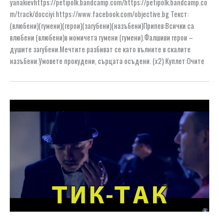
yanakievhttps://petipolk.bandcamp.com/https://petipolk.bandcamp.co
m/track/docciyi https://www.facebook.com/objective.bg Текст:
(влюбени)(гумени)(герои)(загубени)(назъбени)Припев:Всички са
влюбени (влюбени)в момичета гумени (гумени).Фалшиви герои –
душите загубени.Мечтите разбиват се като вълните в скалите
назъбени.Умовете прокудени, сърцата осъдени. (х2) Куплет:Очите