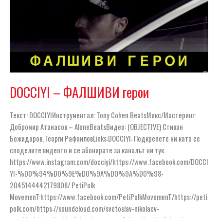
DOCCIYI – ФАЛШИВИ герои
Текст: DOCCIYIИнструментал: Tony Cohen BeatsМикс/Мастеринг:
Добромир Атанасов – AloneBeatsВидео: (OBJECTIVE) Стиван
Божидаров, Георги РафаиловLinks:DOCCIYI: Подкрепете ни като се
споделите видеото и се абонирате за каналът ни тук.
https://www.instagram.com/docciyi/https://www.facebook.com/DOCCI
YI-%D0%94%D0%9E%D0%9A%D0%9A%D0%98-
2045144442179808/ PetiPolk
MovemenT:https://www.facebook.com/PetiPolkMovemenT/https://peti
polk.com/https://soundcloud.com/svetoslav-nikolaev-