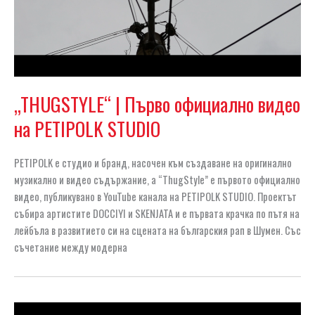
„THUGSTYLE“ | Първо официално видео
на PETIPOLK STUDIO
PETIPOLK е студио и бранд, насочен към създаване на оригинално
музикално и видео съдържание, а “ThugStyle” е първото официално
видео, публикувано в YouTube канала на PETIPOLK STUDIO. Проектът
събира артистите DOCCIYI и SKENJATA и е първата крачка по пътя на
лейбъла в развитието си на сцената на българския рап в Шумен. Със
съчетание между модерна